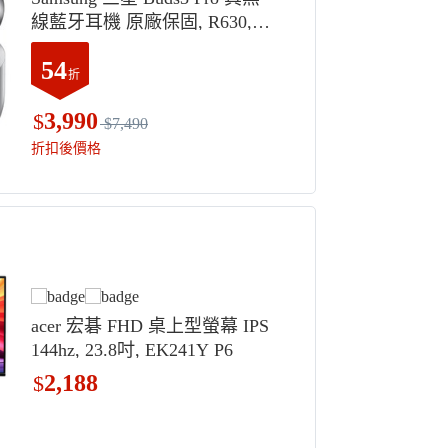
線藍牙耳機 原廠保固, R630,
銀河灰
54
折
3,990
$
$7,490
折扣後價格
acer 宏碁 FHD 桌上型螢幕 IPS
144hz, 23.8吋, EK241Y P6
2,188
$