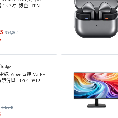
13.3吋, 銀色, TPN-C
B SSD, 16GB, Windows
 Plus
05
$53,865
格
雷蛇 Viper 毒蝰 V3 PR
競滑鼠, RZ01-051202
, 白
$3,518
格