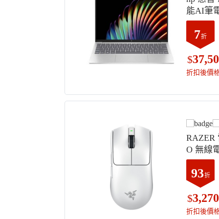
能AI筆電 
179, 1T
7
11 HOME
折
37,5
$
折扣後價
RAZER 
O 無線電
00-R3A1
93
折
3,270
$
折扣後價