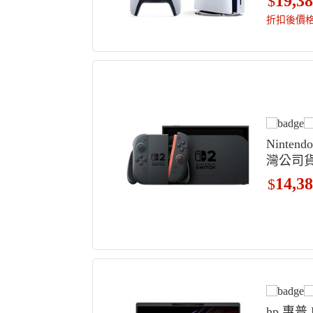
19,3
$
折扣後價
Ninten
灣公司貨 
機 原廠
14,3
$
hp 惠普 