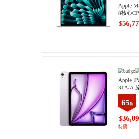
Apple M
8核心CP
TA/A 原
56,7
$
16GB, 
Apple i
3TA/A 
Wi-Fi
65
折
36,0
$
特價