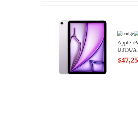
Apple i
U3TA/A
Wi-Fi
47,2
$