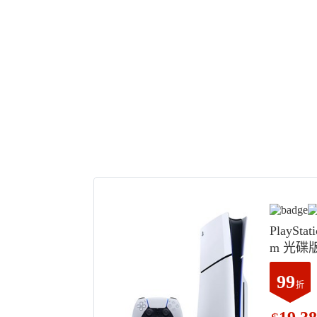
PlaySta
m 光碟版
018A01
99
折