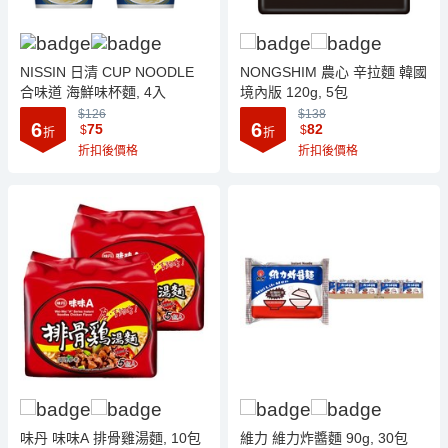
NISSIN 日清 CUP NOODLE
NONGSHIM 農心 辛拉麵 韓國
合味道 海鮮味杯麵, 4入
境內版 120g, 5包
$126
$138
6
6
75
82
$
$
折
折
折扣後價格
折扣後價格
味丹 味味A 排骨雞湯麵, 10包
維力 維力炸醬麵 90g, 30包