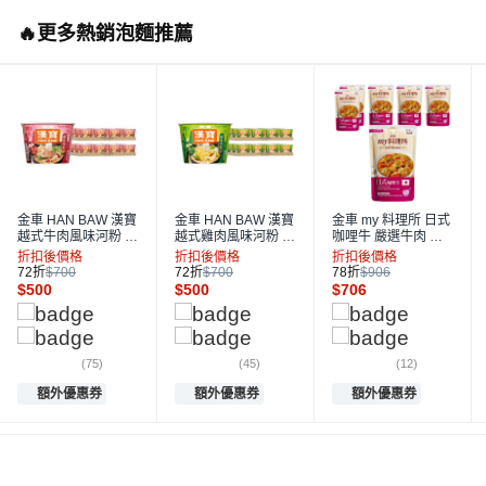
🔥更多熱銷泡麵推薦
金車 HAN BAW 漢寶
金車 HAN BAW 漢寶
金車 my 料理所 日式
越式牛肉風味河粉 7
越式雞肉風味河粉 7
咖哩牛 嚴選牛肉 多
2g, 24入
0g, 24入
種料理方式 無添加味
折扣後價格
折扣後價格
折扣後價格
精防腐劑, 390g, 6袋
72折
$700
72折
$700
78折
$906
$
500
$
500
$
706
(75)
(45)
(12)
額外優惠券
額外優惠券
額外優惠券