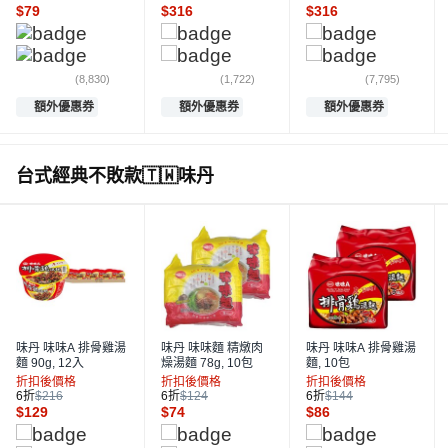
$
79
$
316
$
316
(8,830)
(1,722)
(7,795)
額外優惠券
額外優惠券
額外優惠券
台式經典不敗款🇹🇼味丹
味丹 味味A 排骨雞湯
味丹 味味麵 精燉肉
味丹 味味A 排骨雞湯
麵 90g, 12入
燥湯麵 78g, 10包
麵, 10包
折扣後價格
折扣後價格
折扣後價格
6折
$216
6折
$124
6折
$144
$
129
$
74
$
86