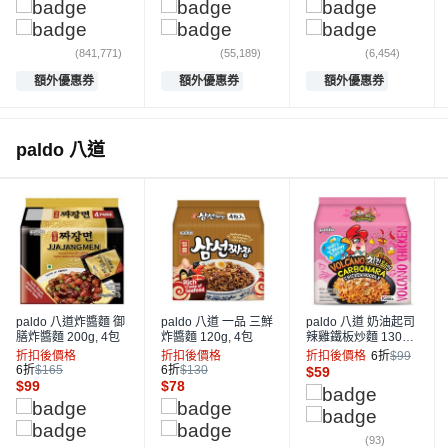
(841,771)
(55,189)
(6,454)
額外優惠券
額外優惠券
額外優惠券
paldo 八道
paldo 八道炸醬麵 御
paldo 八道 一品 三鮮
paldo 八道 奶油起司
膳炸醬麵 200g, 4包
炸醬麵 120g, 4包
辣雞鐵板炒麵 130g,
4包
折扣後價格
折扣後價格
折扣後價格
6折
$99
6折
$165
6折
$130
$
59
$
99
$
78
(93)