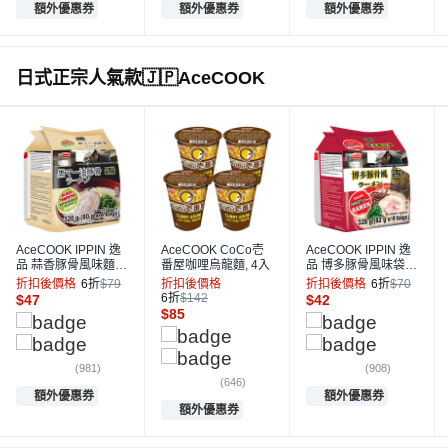
額外優惠券
額外優惠券
額外優惠券
日式正宗人氣款🇯🇵AceCOOK
AceCOOK IPPIN 逸
AceCOOK CoCo壱
AceCOOK IPPIN 逸
品 蒜香豚骨風味麵 8
番屋咖哩烏龍麵, 4入
品 博多豚骨風味袋麵
0g, 4包
82g, 4包
折扣後價格
6折
$79
折扣後價格
折扣後價格
6折
$70
6折
$142
$
47
$
42
$
85
(981)
(908)
(646)
額外優惠券
額外優惠券
額外優惠券