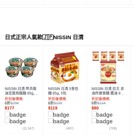
日式正宗人氣款🇯🇵NISSIN 日清
NISSIN 日清 咚兵衛
NISSIN 日清 5食包
NISSIN 日清 拉王 非
油豆腐烏龍麵 95g, 4
麵 85g, 5包
油炸速食麵 醬油 95
入
g, 5包
折扣後價格
折扣後價格
折扣後價格
6折
$296
6折
$199
6折
$134
$
177
$
119
$
80
(11,567)
(467)
(708)