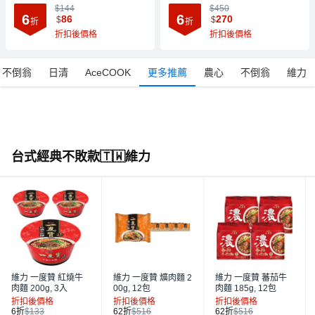
$144
$450
6
6
86
270
$
$
折
折
折扣後價格
折扣後價格
不倒翁
日清
AceCOOK
更多推薦
農心
不倒翁
維力
台式經典不敗款🇹🇼維力
維力 一度贊 紅燒牛
維力 一度贊 爌肉麵 2
維力 一度贊 蕃茄牛
肉麵 200g, 3入
00g, 12包
肉麵 185g, 12包
折扣後價格
折扣後價格
折扣後價格
6折
$133
62折
$516
62折
$516