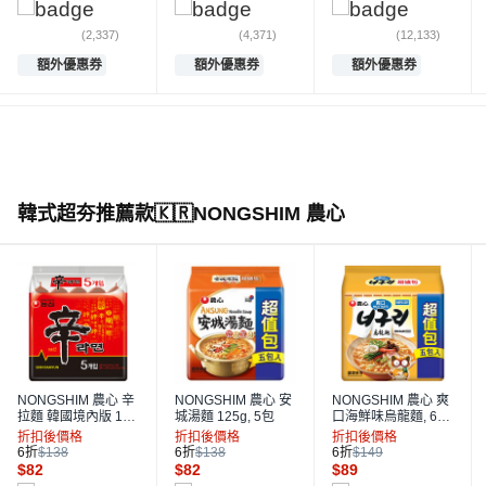
(2,337)
(4,371)
(12,133)
額外優惠券
額外優惠券
額外優惠券
韓式超夯推薦款🇰🇷NONGSHIM 農心
NONGSHIM 農心 辛
NONGSHIM 農心 安
NONGSHIM 農心 爽
拉麵 韓國境內版 120
城湯麵 125g, 5包
口海鮮味烏龍麵, 600
g, 5包
g, 1袋
折扣後價格
折扣後價格
折扣後價格
6折
$138
6折
$138
6折
$149
$
82
$
82
$
89